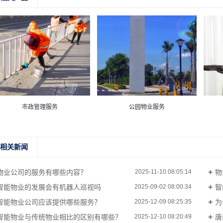
市政管理服务
公园物业服务
相关新闻
物业公司的服务有哪些内容？
物
2025-11-10 08:05:14
智能物业的发展会有机器人巡视吗
智
2025-09-02 08:00:34
智能物业公司应该提供哪些服务？
为
2025-12-09 08:25:35
智能物业与传统物业相比的区别有哪些？
唐
2025-12-10 08:20:49