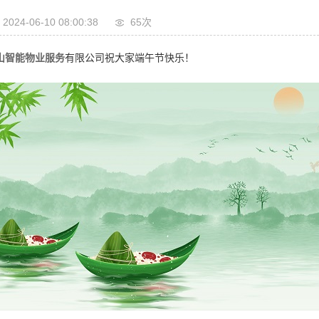
2024-06-10 08:00:38
65次
山智能物业服务
有限公司祝大家端午节快乐！