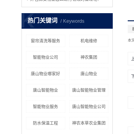
K
热门关键词
Keywords
窗帘清洗等服务
机电维修
本
智能物业公司
神农集团
唐山物业哪家好
唐山物业
唐山智能物业
唐山智能物业管理
智能物业服务
唐山智能物业公司
防水保温工程
神农本草农业集团